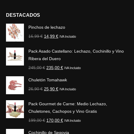
DESTACADOS
Pinchos de lechazo
El
El
16,99
€
14,99
€
IVA Incluido
precio
precio
original
actual
Pack Asado Castellano: Lechazo, Cochinillo y Vino
era:
es:
Ribera del Duero
16,99 €.
14,99 €.
El
El
245,00
€
235,00
€
IVA Incluido
precio
precio
Chuletón Tomahawk
original
actual
El
El
26,90
€
25,90
€
era:
IVA Incluido
es:
precio
precio
245,00 €.
235,00 €.
original
actual
Pack Gourmet de Carne: Medio Lechazo,
era:
es:
Chuletones, Cachopos y Vino Gratis
26,90 €.
25,90 €.
El
El
199,00
€
170,00
€
IVA Incluido
precio
precio
Cochinillo de Segovia