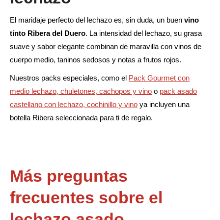
se
pueden
El maridaje perfecto del lechazo es, sin duda, un buen
vino
elegir
tinto Ribera del Duero
. La intensidad del lechazo, su grasa
en
suave y sabor elegante combinan de maravilla con vinos de
la
cuerpo medio, taninos sedosos y notas a frutos rojos.
página
Nuestros packs especiales, como el
Pack Gourmet con
de
medio lechazo, chuletones, cachopos y vino
o
pack asado
producto
castellano con lechazo, cochinillo y vino
ya incluyen una
botella Ribera seleccionada para ti de regalo.
Más preguntas
frecuentes sobre el
lechazo asado