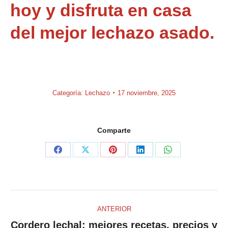
hoy y disfruta en casa
del mejor lechazo asado.
Categoría:
Lechazo
17 noviembre, 2025
Comparte
Compartir
Compartir
Compartir
Compartir
Compartir
en
en
en
en
en
Facebook
X
Pinterest
LinkedIn
WhatsApp
Navegación
ANTERIOR
de
Cordero lechal: mejores recetas, precios y