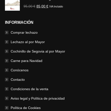
original
actual
El
El
95,00
€
85,00
€
era:
IVA Incluido
es:
precio
precio
199,00 €.
170,00 €.
original
actual
INFORMACIÓN
era:
es:
95,00 €.
85,00 €.
Comprar lechazo
Lechazo al por Mayor
Cochinillo de Segovia al por Mayor
Carne para Navidad
Conócenos
Contacto
Condiciones de la venta
Aviso legal y Política de privacidad
Política de Cookies