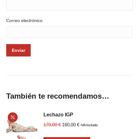
Correo electrónico
También te recomendamos…
Lechazo IGP
El
El
170,00
€
160,00
€
IVA Incluido
precio
precio