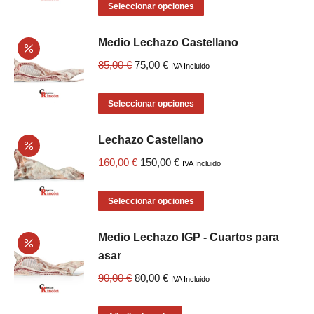
original
actual
Este
Seleccionar opciones
era:
es:
producto
Medio Lechazo Castellano
170,00 €.
160,00 €.
tiene
múltiples
El
El
85,00
€
75,00
€
IVA Incluido
variantes.
precio
precio
Las
original
actual
Este
Seleccionar opciones
opciones
era:
es:
producto
se
Lechazo Castellano
85,00 €.
75,00 €.
tiene
pueden
múltiples
El
El
160,00
€
150,00
€
IVA Incluido
elegir
variantes.
precio
precio
en
Las
original
actual
Este
Seleccionar opciones
la
opciones
era:
es:
producto
página
se
Medio Lechazo IGP - Cuartos para
160,00 €.
150,00 €.
tiene
de
pueden
asar
múltiples
producto
elegir
variantes.
El
El
90,00
€
80,00
€
IVA Incluido
en
Las
precio
precio
la
opciones