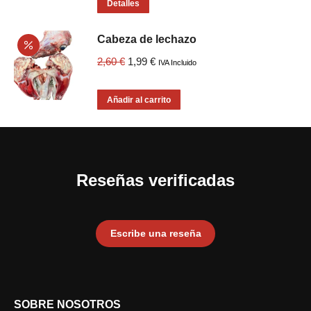
original
actual
Detalles
la
era:
es:
página
Cabeza de lechazo
7,50 €.
5,99 €.
de
El
El
2,60
€
1,99
€
IVA Incluido
producto
precio
precio
original
actual
Añadir al carrito
era:
es:
2,60 €.
1,99 €.
Reseñas verificadas
Escribe una reseña
SOBRE NOSOTROS