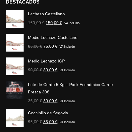
DESTACADOS
Lechazo Castellano
El
El
160,00
€
150,00
€
IVA Incluido
precio
precio
original
actual
Medio Lechazo Castellano
era:
es:
El
El
85,00
€
75,00
€
IVA Incluido
160,00 €.
150,00 €.
precio
precio
original
actual
Medio Lechazo IGP
era:
es:
El
El
90,00
€
80,00
€
IVA Incluido
85,00 €.
75,00 €.
precio
precio
original
actual
Lote de Cerdo 5 Kg – Pack Económico Carne
era:
es:
Fresca 30€
90,00 €.
80,00 €.
El
El
36,00
€
30,00
€
IVA Incluido
precio
precio
Cochinillo de Segovia
original
actual
El
El
95,00
€
85,00
€
era:
es:
IVA Incluido
precio
precio
36,00 €.
30,00 €.