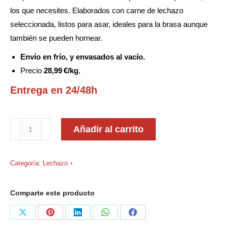
los que necesites. Elaborados con carne de lechazo
seleccionada, listos para asar, ideales para la brasa aunque
también se pueden hornear.
Envío en frío, y envasados al vacío.
Precio
28,99 €/kg
,
Entrega en 24/48h
Pinchos
Añadir al carrito
de
lechazo
Categoría:
Lechazo
cantidad
Comparte este producto
Compartir
Compartir
Compartir
Compartir
Compartir