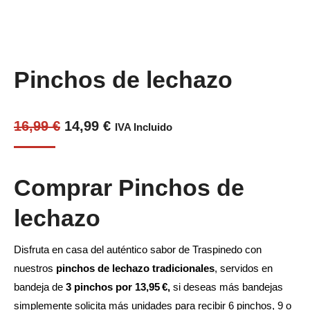
Pinchos de lechazo
El
El
16,99
€
14,99
€
IVA Incluido
precio
precio
original
actual
Comprar Pinchos de
era:
es:
16,99 €.
14,99 €.
lechazo
Disfruta en casa del auténtico sabor de Traspinedo con
nuestros
pinchos de lechazo tradicionales
, servidos en
bandeja de
3 pinchos por 13,95 €,
si deseas más bandejas
simplemente solicita más unidades para recibir 6 pinchos, 9 o