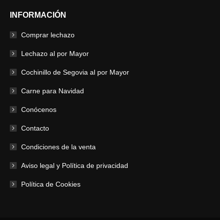
original
actual
INFORMACIÓN
era:
es:
95,00 €.
85,00 €.
Comprar lechazo
Lechazo al por Mayor
Cochinillo de Segovia al por Mayor
Carne para Navidad
Conócenos
Contacto
Condiciones de la venta
Aviso legal y Política de privacidad
Política de Cookies