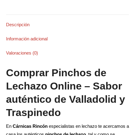
en
en
en
en
en
X
Pinterest
LinkedIn
WhatsApp
Facebook
Descripción
Información adicional
Valoraciones (0)
Comprar Pinchos de
Lechazo Online – Sabor
auténtico de Valladolid y
Traspinedo
En
Cárnicas Rincón
especialistas en lechazo te acercamos a
casa los auténticos
pinchos de lechazo
, tal y como se