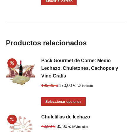
original
actual
Añadir al carrito
página
se
era:
es:
de
pueden
90,00 €.
80,00 €.
producto
elegir
en
la
Productos relacionados
página
de
Pack Gourmet de Carne: Medio
producto
Lechazo, Chuletones, Cachopos y
Vino Gratis
El
El
199,00
€
170,00
€
IVA Incluido
precio
precio
original
actual
Este
Seleccionar opciones
era:
es:
producto
Chuletillas de lechazo
199,00 €.
170,00 €.
tiene
múltiples
El
El
40,99
€
39,99
€
IVA Incluido